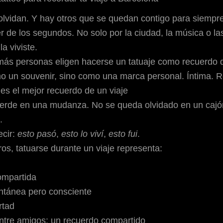
olvidan. Y hay otros que se quedan contigo para siempre
r de los segundos. No solo por la ciudad, la música o la
la viviste
.
más personas eligen hacerse un
tatuaje como recuerdo d
o un souvenir, sino como una marca personal. Íntima. R
 es el mejor recuerdo de un viaje
pierde en una mudanza. No se queda olvidado en un caj
.
ecir:
esto pasó
,
esto lo viví
,
esto fui
.
os, tatuarse durante un viaje representa:
ompartida
ntánea pero consciente
rtad
entre amigos: un recuerdo compartido