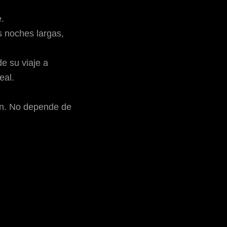
Tatttoo minimal viaje
.
s noches largas,
e su viaje a
eal.
ón. No depende de