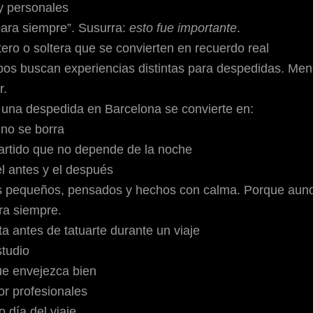
y personales
“para siempre”. Susurra:
esto fue importante
.
ero o soltera que se convierten en recuerdo real
os buscan experiencias distintas para despedidas. Men
r.
e una despedida en Barcelona
se convierte en:
no se borra
rtido que no depende de la noche
l antes y el después
es pequeños, pensados y hechos con calma. Porque aunq
ara siempre.
a antes de tatuarte durante un viaje
studio
ue envejezca bien
or profesionales
o día del viaje