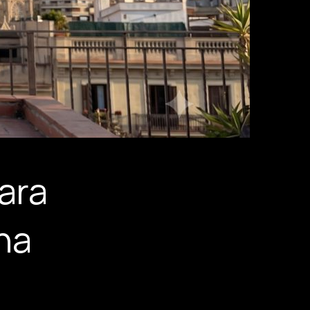
ara
ona