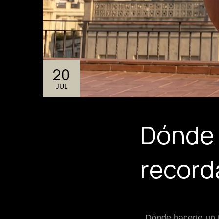
20
JUL
Dónde 
recorda
Dónde hacerte un t