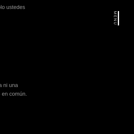
olo ustedes
MENU
a ni una
o en común
.