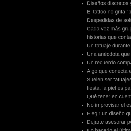
Diseños discretos 
El tattoo no grita 
Despedidas de solt
Cada vez más grup
historias que conta
Un
tatuaje durant
Una anécdota que 
Un recuerdo compa
Algo que conecta e
Suelen ser tatuaj
fiesta, la piel es p
Qué tener en cuent
No improvisar el e
Elegir un diseño q
Dejarte asesorar p
No hacerlo el últim